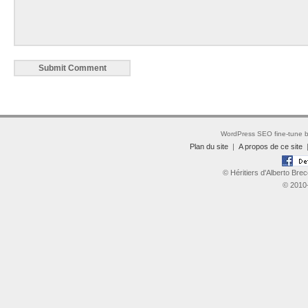
WordPress SEO fine-tune 
Plan du site
|
A propos de ce site
© Héritiers d'Alberto Brec
© 2010-