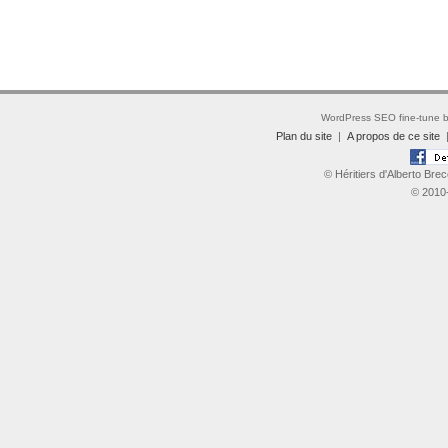
WordPress SEO fine-tune 
Plan du site
|
A propos de ce site
© Héritiers d'Alberto Brec
© 2010-