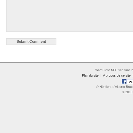
WordPress SEO fine-tune 
Plan du site
|
A propos de ce site
© Héritiers d'Alberto Brec
© 2010-